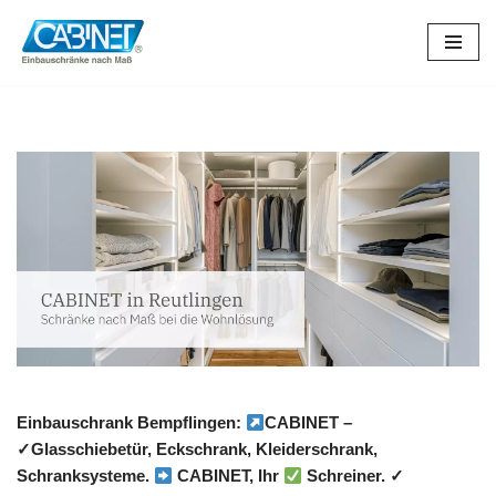
Zum
Inhalt
springen
Einbauschrank Bempflingen:
CABINET –
✓Glasschiebetür, Eckschrank, Kleiderschrank,
Schranksysteme.
CABINET, Ihr
Schreiner. ✓