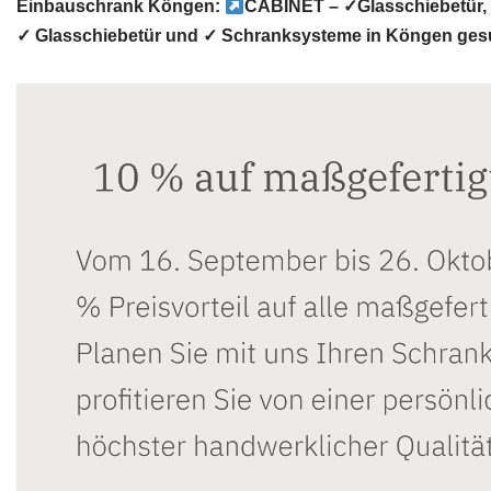
Einbauschrank Köngen:
CABINET – ✓Glasschiebetür, 
✓ Glasschiebetür und ✓ Schranksysteme in Köngen ges