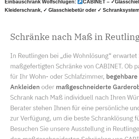
Einbauschrank Wolfschlugen:
CABINET – ✓Glasschieb
Kleiderschrank, ✓ Glasschiebetür oder ✓ Schranksyste