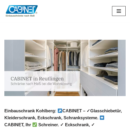
Zum
Inhalt
springen
Einbauschrank Kohlberg:
CABINET – ✓Glasschiebetür,
Kleiderschrank, Eckschrank, Schranksysteme.
CABINET, Ihr
Schreiner. ✓ Eckschrank, ✓